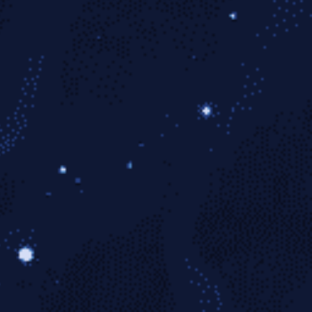
求每一位队员的一贯作风。他不断激励年轻球员成长，同时也善
的大山逐渐被征服，而这一切都源自于弗格森所建立起来的信念
前的人生态度。正因如此，每当人们提起那些光辉岁月，总会把
一名优秀主帅，更是一位思想家和领导者。他通过自身的人生哲
神和拼搏意识。这种理念使得许多年轻小将如吉田麻也等人在他
森更像是一位父亲般的人物。他理解他们对球队期望和支持，并
，总能看到他坚持不懈、不屈不挠的一面，这种精神感染了无数
但弗格森仍然活跃于各类慈善活动，并且持续关注着曼联的发展