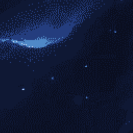
综合来看，“弗格森告别曼联最后主场比
离去，却留给世人的，是无尽怀念与启示
们勇敢追逐梦想，实现人生目标。
因此，无论何时何地，对于热爱足球及关
够站出来，以不同方式续写属于我们的故
上一篇：
阿根廷足球传奇帕拉西奥斯称梅西…