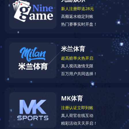
弗格森告别曼联最后主场比赛
2026-07-05 20:12
64 次阅读
在足球的历史长河中，弗格森爵士的名字无
在老特拉福德球场迎来了自己的最后一场
个方面详细阐述弗格森在告别战中的表现
地理解弗格森在曼联的伟大贡献以及他与
1、告别战中的精彩表现
在2013年5月19日这一天，老特拉福
了充满激情和感慨的讲话，他提到了自己