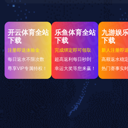
森并没有因为是告别战而放松要求，他依
比赛开始后，曼联展现出强大的气势，不
主帅。在接下来的时间里，尽管西布朗维
礼物。
最终，曼联以5-5平局收尾，这样结局虽
足球比赛，更是弗格森与红魔之间浓厚情
2、传奇时刻回顾
谈到弗格森执教生涯中的传奇时刻，不得不
成为历史上第一支实现这一成就的球队。
记忆永远铭刻在人们心中。
此外，还有2008年的那次冠军之夜，当