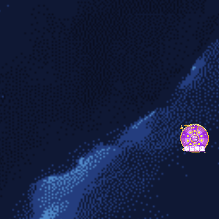
于运用经验丰富的老将，引导他们保持最佳
与文化。他不仅仅是在培养优秀运动员，更
它与弗格森联系起来，因为他就是那段历史
学影响着每一个进入俱乐部的人。从青训系
的调教下迅速成长，有效补充了球队实力。
努力让每一位支持者看到属于自己的骄傲。
人。他用自己的实际行动告诉大家只要努
。他定期回访俱乐部，与现任教练沟通交