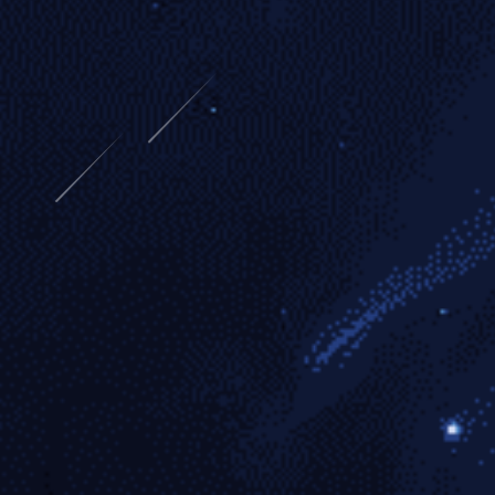
背后，都少不了弗格森严谨治军、严格要
状态。
随着时间推移，一些曾经被认为无法逾越
是在塑造一种永不停歇追求卓越、勇往直
不可或缺的一部分。
3、对球队及球迷影响
对于整个曼联俱乐部而言，弗格森不仅是
统到成年队伍，他所倡导的是一种团队精
与此同时，对广大的红魔球迷而言，弗格
在他的执教下，无论是在逆境还是顺境中
力，就一定能够实现梦想。
此外，在离开之后，即便没有继续执教，