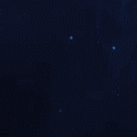
相关推荐文章
米兰寻求新帅波切蒂诺朗尼克
近年来，AC米兰在意甲联赛中的表
2026-07-10
名记透露凯尔特人若无理想交
在近期的NBA交易传闻中，凯尔特人
2026-07-23
媒体人分析交易截止日前大交
在交易截止日临近之际，各支球队开
2026-07-28
王洪泽女友甜蜜晒合照温暖告
在当今社会，爱情常常被视为一种美