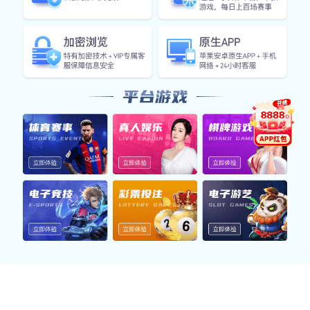
数据安全护盾
欧宝在线官网以严谨的数据加密体系构建平台安全屏障，确
保用户访问、操作、交互等环节的数据隐私始终处于安全状
态。
银行级加密
数据经SSL/TLS协议全程加密，避免内容被截取或篡改。