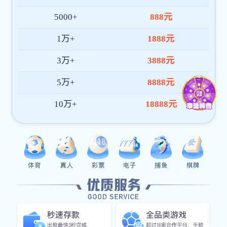
在安全合规、技术创新等领域屡获殊荣。
2023 年度安全认证奖
最具用户满意度平台
2024 年度行业推荐平台
年度数据科技应用奖