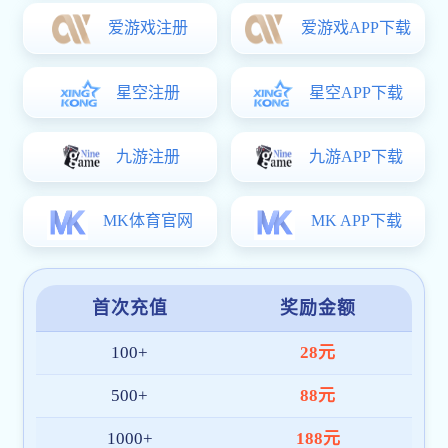
侵犯他人合法权益，包括隐私权、名誉权、知识产权等
进行任何未经授权的商业推广或广告行为
使用自动化工具批量抓取、爬虫、数据镜像等行为
五、知识产权声明
本平台上的所有内容（包括但不限于界面结构、数据接口、文
字、图像、音频、源代码等）均归本平台或关联方所有，受相关
法律保护。未经授权，用户不得以任何形式使用。
六、服务中止与终止
在以下任一情况下，平台有权中止或终止对用户的全部或部分服
务，且无需提前通知：
用户违反本协议内容或法律法规
用户提供虚假信息或存在安全风险
基于欧宝·官方端网站在线-欧宝(中国)平台运营策略的调整